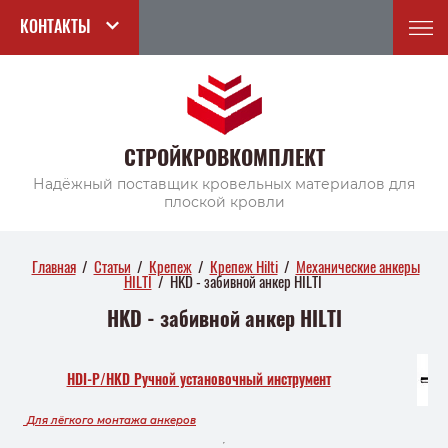
КОНТАКТЫ
СТРОЙКРОВКОМПЛЕКТ
Надёжный поставщик кровельных материалов для
плоской кровли
Главная
/
Статьи
/
Крепеж
/
Крепеж Hilti
/
Механические анкеры
HILTI
/
HKD - забивной анкер HILTI
HKD - забивной анкер HILTI
HDI-P/HKD Ручной установочный инструмент
Для лёгкого монтажа анкеров