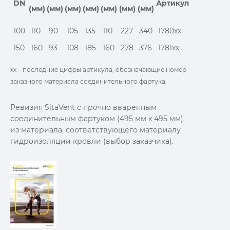
DN
Артикул
(мм)
(мм)
(мм)
(мм)
(мм)
(мм)
(мм)
100
110
90
105
135
110
227
340
1780xx
150
160
93
108
185
160
278
376
1781xx
хх – последние цифры артикула, обозначающие номер
заказного материала соединительного фартука.
Ревизия SitaVent с прочно вваренным
соединительным фартуком (495 мм x 495 мм)
из материала, соответствующего материалу
гидроизоляции кровли (выбор заказчика).